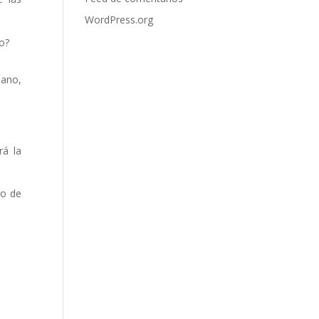
WordPress.org
io?
mano,
rá la
so de