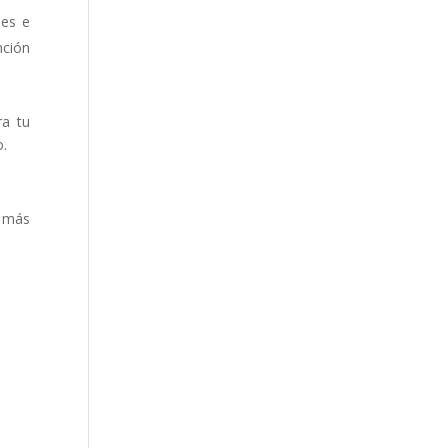
des e
nción
ra tu
o.
a más