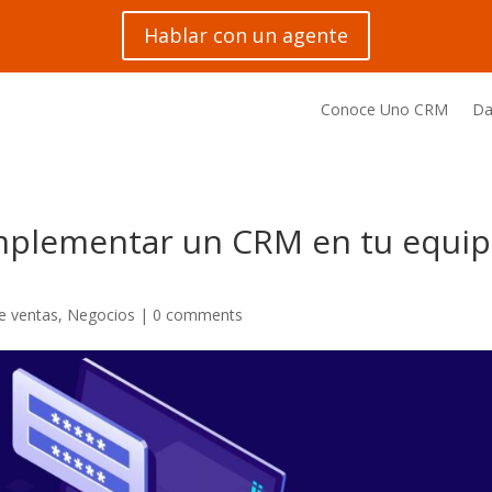
Hablar con un agente
Conoce Uno CRM
Da
 implementar un CRM en tu equi
e ventas
,
Negocios
|
0 comments