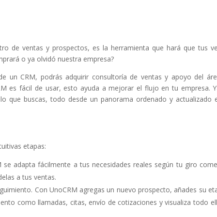
o de ventas y prospectos, es la herramienta que hará que tus v
mprará o ya olvidó nuestra empresa?
e un CRM, podrás adquirir consultoría de ventas y apoyo del ár
RM es fácil de usar, esto ayuda a mejorar el flujo en tu empresa. 
r lo que buscas, todo desde un panorama ordenado y actualizado 
tuitivas etapas:
 se adapta fácilmente a tus necesidades reales según tu giro comer
delas a tus ventas.
eguimiento. Con UnoCRM agregas un nuevo prospecto, añades su et
iento como llamadas, citas, envío de cotizaciones y visualiza todo el