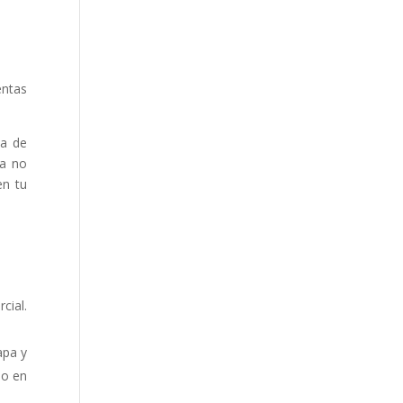
entas
ea de
Ya no
en tu
cial.
apa y
lo en