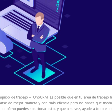
 equipo de trabajo – UnoCRM. Es posible que en tu área de trabajo 
lizarse de mejor manera y con más eficacia pero no sabes qué medi
s de cómo puedes solucionar esto, y que a su vez, ayude a todo el e