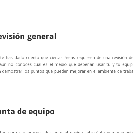
evisión general
te has dado cuenta que ciertas áreas requieren de una revisión d
 aún no conoces cuál es el medio que deberían usar tú y tu equi
ra demostrar los puntos que pueden mejorar en el ambiente de traba
unta de equipo
tos para ser presentados ante el equipo, plantéate primerament