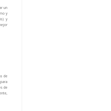
ar un
emo y
is) y
mejor
as de
 para
es de
ente,